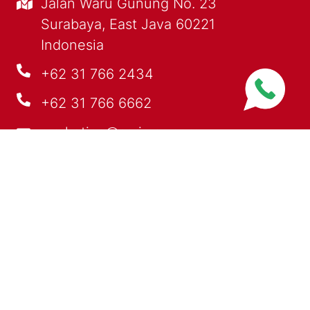
Jalan Waru Gunung No. 23
Surabaya, East Java 60221
Indonesia
+62 31 766 2434
+62 31 766 6662
marketing@sarimas.com
PRODUCTS
PROFILE
OUR EXPERTISE
NEWS