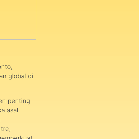
onto,
n global di
en penting
a asal
a
tre,
 memperkuat