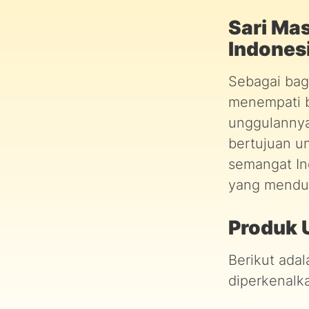
Sari Mas
Indonesi
Sebagai bagi
menempati b
unggulannya 
bertujuan u
semangat In
yang mendu
Produk 
Berikut ada
diperkenalk