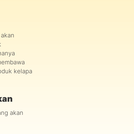
i akan
k
 hanya
a membawa
oduk kelapa
kan
ang akan