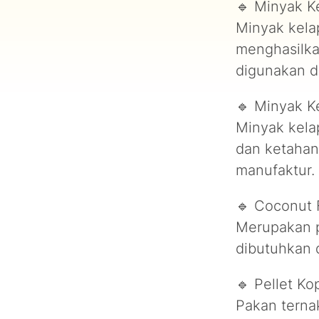
🔹 Minyak K
Minyak kela
menghasilka
digunakan d
🔹 Minyak K
Minyak kelap
dan ketahan
manufaktur.
🔹 Coconut F
Merupakan p
dibutuhkan d
🔹 Pellet Ko
Pakan terna