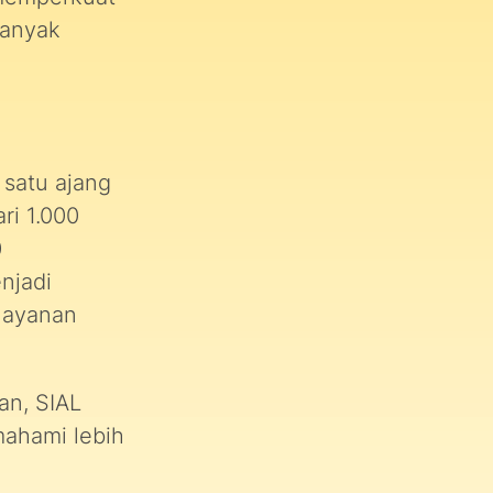
banyak
 satu ajang
ri 1.000
0
njadi
 layanan
an, SIAL
mahami lebih