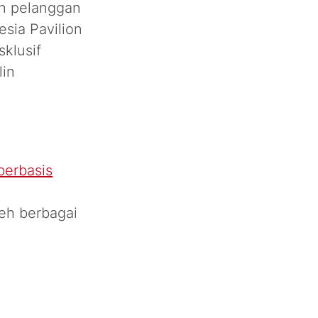
on pelanggan
sia Pavilion
klusif
lin
berbasis
leh berbagai