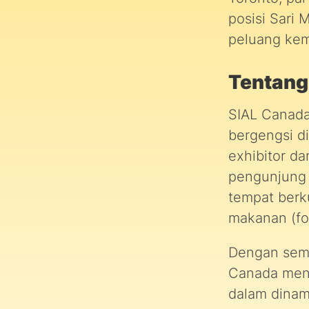
posisi Sari
peluang kemi
Tentang
SIAL Canada
bergengsi d
exhibitor da
pengunjung p
tempat berku
makanan (fo
Dengan sema
Canada menj
dalam dinam