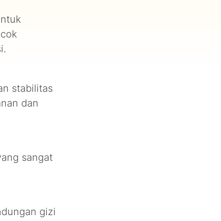
untuk
ocok
i.
n stabilitas
anan dan
yang sangat
ndungan gizi