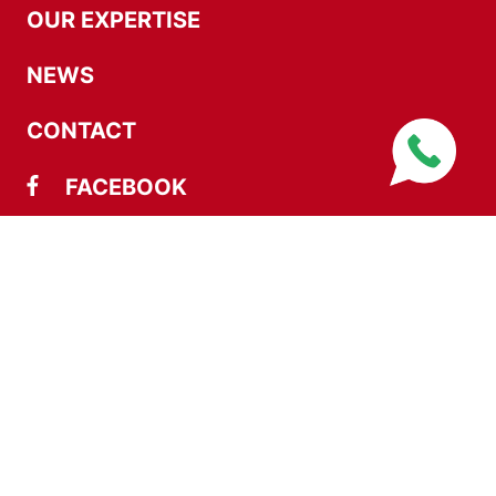
OUR EXPERTISE
NEWS
CONTACT
FACEBOOK
LINKEDIN
EMAIL
© 2026 Sari Mas Permai. All rights reserved. Terms and
Conditions Apply.
by MyDevTeam.
WEB DESIGN & DEVELOPMENT