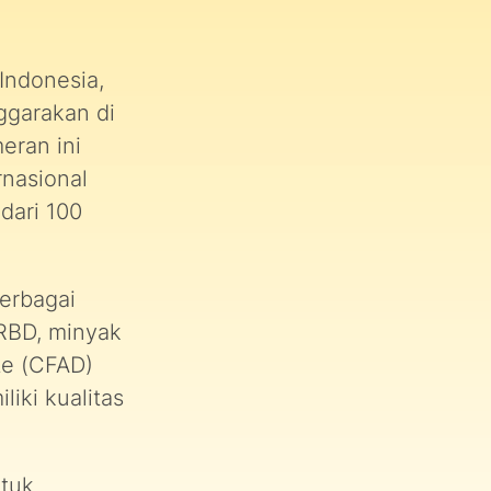
Indonesia,
ggarakan di
eran ini
nasional
 dari 100
erbagai
RBD, minyak
te (CFAD)
iki kualitas
ntuk