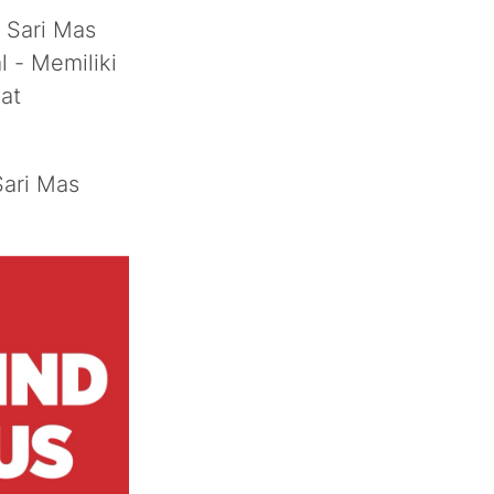
 Sari Mas
l - Memiliki
at
Sari Mas