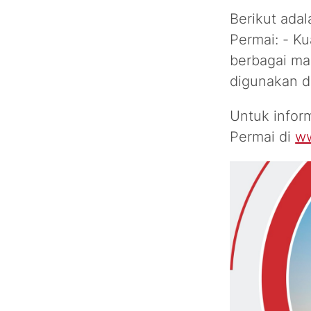
Berikut ada
Permai: - Ku
berbagai ma
digunakan d
Untuk inform
Permai di
ww