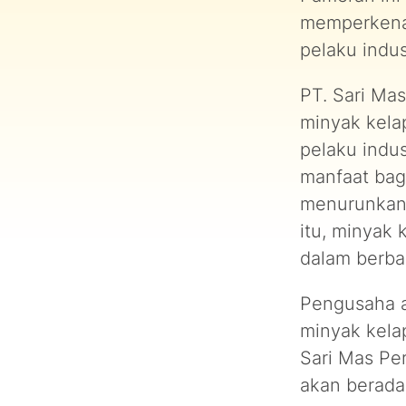
memperkenal
pelaku indu
PT. Sari Ma
minyak kela
pelaku indu
manfaat bag
menurunkan k
itu, minyak 
dalam berba
Pengusaha a
minyak kela
Sari Mas Pe
akan berada