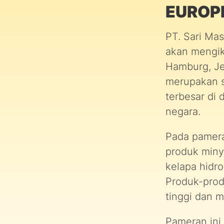
EUROP
PT. Sari Ma
akan mengik
Hamburg, Je
merupakan s
terbesar di 
negara.
Pada pamera
produk miny
kelapa hidr
Produk-produ
tinggi dan m
Pameran ini