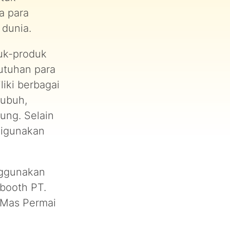
a para
 dunia.
uk-produk
utuhan para
iki berbagai
tubuh,
ung. Selain
 digunakan
nggunakan
 booth PT.
i Mas Permai