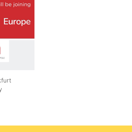
furt
y