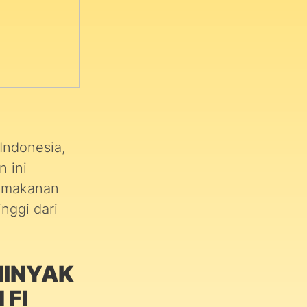
Indonesia,
 ini
s makanan
nggi dari
MINYAK
 FI